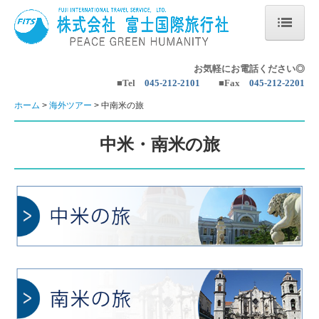
ホーム
お気軽にお電話ください◎
■Tel
045-212-2101
■
Fax
045-212-2201
海外ツアー
ホーム
海外ツアー
中南米の旅
ヨーロッパの旅
中米・南米の旅
中南米の旅
アジアの旅
他の地域の旅
国内ツアー
国内の旅・山旅
いい旅・いい仲間