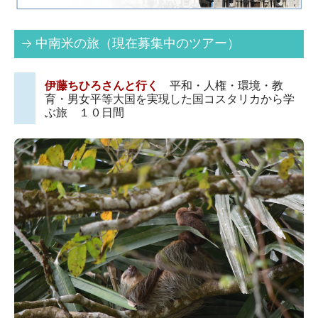
予約・申込み
中南米の旅（現在募集中のツアー）
旅のがっこう
企業情報
伊藤ちひろさんと行く
平和・人権・環境・教
育・男女平等大国を実現した国コスタリカから学
会社案内
ぶ旅
１０日間
Company Brochure
採用情報
個人情報の取り扱い
勧誘方針