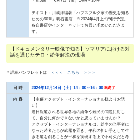
＊第5回 6月7日（金）14時～16時
テキスト：川成洋編著『ハプスブルク家の歴史を知る
ための60章』明石書店 ※2024年4月上旬刊行予定。
各自書店やインターネットでお買い求めいただきま
す。
【ドキュメンタリー映像で知る】
ソマリアにおける対
話を通じた
テロ・紛争解決の現場
＊詳細パンフレットは
＜＜＜ こちら ＞＞＞
日 時
2024年12月14日（土）
14：00～16：00
※終了
内 容
【主催アクセプト・インターナショナル様よりお誘
い】
連日報道される世界各地の紛争や難民の問題に対し
て、自分に何かできないかと思っていませんか？
アクセプト・インターナショナルは、紛争の当事者に
なった若者たちが武器を置き、平和の担い手として生
きる道を創ることが平和を実現する上で不可欠だと考