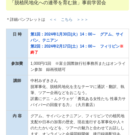
「脱植民地化への連帯を育む旅」事前学習会
＊詳細パンフレットは
＜＜ こちら ＞＞＞
日 時
第1回：2024年1月30日(火）14：00～ グアム、サイ
パン、テニアン
第2回：2024年2月17日(土）14：00～ フィリピン
※
終了
参加費
1,000円/1回 ※富士国際旅行社事務所またはオンライ
ン参加 録画視聴可
講師
中村みずきさん
脱軍事化、脱植民地化を主なテーマに通訳・翻訳、執
筆、ツアー企画などをおこなう。
訳書にデニ・ムクウェゲ「勇気ある女性たち 性暴力サ
バイバーの回復する力」（大月書店）
内 容
グアム、サイパンとテニアン、フィリピンでの植民地
支配や日本の加害の歴史、現在進行する軍事化や人々
のたたかいなどを、ツアーの魅力と合わせてお話しし
ます。オンラインと会場同時開催、後日録画配信あ