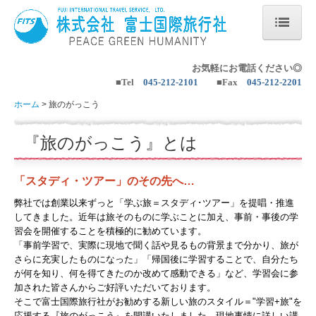
ホーム
お気軽にお電話ください◎
■Tel
045-212-2101
■
Fax
045-212-2201
海外ツアー
ホーム
旅のがっこう
ヨーロッパの旅
『旅のがっこう』とは
中南米の旅
アジアの旅
「スタディ・ツアー」のその先へ…
弊社では創業以来ずっと「学ぶ旅＝スタディ･ツアー」を提唱・推進
他の地域の旅
してきました。近年は旅そのものに学ぶことに加え、事前・事後の学
習会を開催することを積極的に勧めています。
国内ツアー
「事前学習で、実際に現地で聞く話や見るもの背景まで分かり、旅が
さらに充実したものになった」「帰国後に学習することで、自分たち
国内の旅・山旅
が何を知り、何を得てきたのか改めて感動できる」など、学習会に参
加された皆さんからご好評いただいております。
いい旅・いい仲間
そこで富士国際旅行社がお勧めする新しい旅のスタイル＝"学習+旅"を
応援する『旅のがっこう』を開講いたしました。現地事情に詳しい講