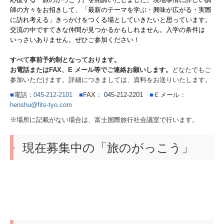
予約・申込み
師の方々をお招きして、「最新のテーマを学ぶ・興味が広がる・実際
に訪れ考える」きっかけをつくる場としていきたいと思っています。
交流の中ですてきな仲間が見つかるかもしれません。入学の条件は
旅のがっこう
いっさいありません。ぜひご参加ください！
企業情報
すべて事前予約制となっております。
お電話またはFAX、E メール等でご連絡お願いします。
どなたでもご
会社案内
参加いただけます。詳細につきましては、資料をお送りいたします。
■
電話：
045-212-2101
■
FAX：
0
45-212-2201
■
Ｅメール：
Company Brochure
henshu@fits-tyo.com
採用情報
※場所に記載がない場合は、富士国際旅行社会議室で行います。
個人情報の取り扱い
現在募集中の「旅のがっこう」
勧誘方針