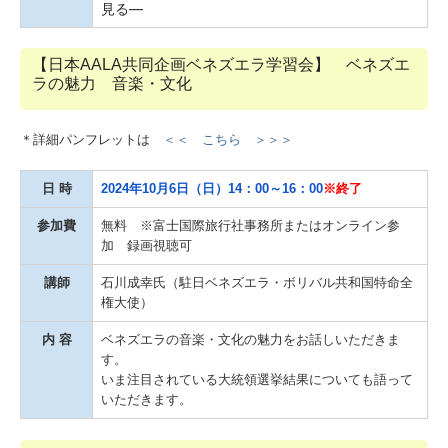
見る―
【日本AALA共同企画ベネズエラ学習会】 ベネズエ
ラの魅力 音楽・文化
＊詳細パンフレットは
＜＜ こちら ＞＞＞
日 時
2024年10月6日（日）14：00～16：00
※終了
参加費
無料 ※富士国際旅行社事務所またはオンライン参
加 録画視聴可
講師
石川成幸氏（駐日ベネズエラ・ボリバル共和国特命全
権大使）
内 容
ベネズエラの音楽・文化の魅力をお話しいただきま
す。
いま注目されている大統領選挙結果についても語って
いただきます。