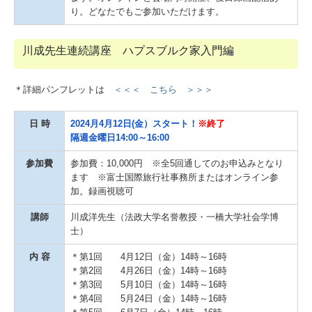
り。どなたでもご参加いただけます。
川成先生連続講座 ハプスブルク家入門編
＊詳細パンフレットは
＜＜＜ こちら ＞＞＞
日 時
2024月4月12
日(金）スタート！
※終了
隔週金曜日14:00～16:00
参加費
参加費：10,000円 ※全5回通してのお申込みとなり
ます ※富士国際旅行社事務所またはオンライン参
加。録画視聴可
講師
川成洋先生（法政大学名誉教授・一橋大学社会学博
士）
内 容
＊第1回 4月12日（金）14時～16時
＊第2回 4月26日（金）14時～16時
＊第3回 5月10日（金）14時～16時
＊第4回 5月24日（金）14時～16時