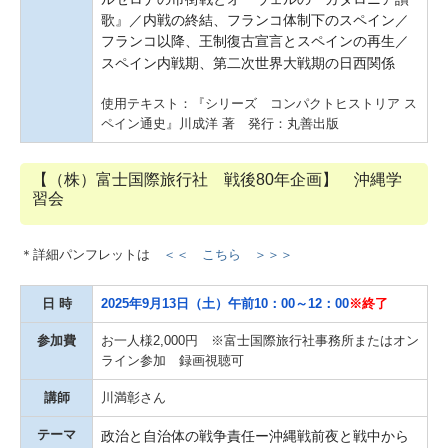
歌』／内戦の終結、フランコ体制下のスペイン／
フランコ以降、王制復古宣言とスペインの再生／
スペイン内戦期、第二次世界大戦期の日西関係
使用テキスト：『シリーズ コンパクトヒストリア ス
ペイン通史』川成洋 著 発行：丸善出版
【（株）富士国際旅行社 戦後80年企画】 沖縄学
習会
＊詳細パンフレットは
＜＜ こちら ＞＞＞
日 時
2025年9月13日（土）午前10：00～12：00
※終了
参加費
お一人様2,000円 ※富士国際旅行社事務所またはオン
ライン参加 録画視聴可
講師
川満彰さん
テーマ
政治と自治体の戦争責任ー沖縄戦前夜と戦中から