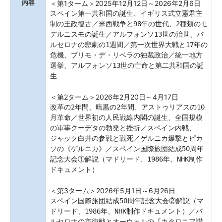
内容
＜第1ターム＞2025年12月12日～2026年2月6日
スペイン第一共和国の誕生、イギリス式立憲君主
制の王政復古／米西戦争と98年の世代、2種類のモ
デルニスモの誕生／アルフォンソ13世の治世、バ
ルセロナの悲劇の1週間／第一次世界大戦と17年の
危機、プリモ・デ・リベラの独裁政治／統一地方
選挙、アルフォンソ13世の亡命と第二共和国の誕
生
＜第2ターム＞2026年2月20日～4月17日
改革の2年間、暗黒の2年間、アストゥリアスの10
月革命／世界初の人民戦線内閣の誕生、全国規模
の軍事クーデタの勃発と挫折／スペイン内戦、
ジャック白井の参戦と戦死／ゲルニカ爆撃とピカ
ソの《ゲルニカ》／スペイン国際旅団結成50周年
記念大会①解説（マドリード、1986年、NHK制作
ドキュメント）
＜第3ターム＞2026年5月1日～6月26日
スペイン国際旅団結成50周年記念大会②解説（マ
ドリード、1986年、NHK制作ドキュメント）／バ
ルセロナの市街戦とオーウェルの『カタロニア讃