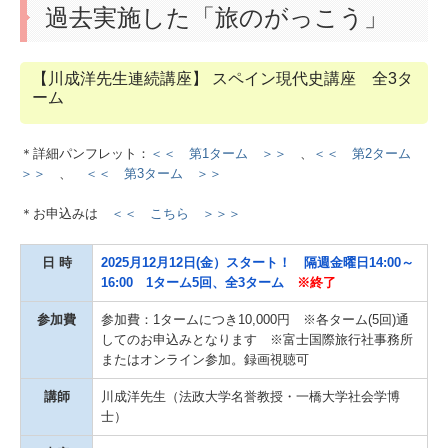
過去実施した「旅のがっこう」
【川成洋先生連続講座】 スペイン現代史講座 全3タ
ーム
＊詳細パンフレット：
＜＜ 第1ターム ＞＞
、
＜＜ 第2ターム
＞＞
、
＜＜ 第3ターム ＞＞
＊お申込みは
＜＜ こちら ＞＞＞
日 時
2025月12月12
日(金）スタート！
隔週金曜日14:00～
16:00 1ターム5回、全3ターム
※終了
参加費
参加費：1タームにつき10,000円 ※各ターム(5回)通
してのお申込みとなります ※富士国際旅行社事務所
またはオンライン参加。録画視聴可
講師
川成洋先生（法政大学名誉教授・一橋大学社会学博
士）