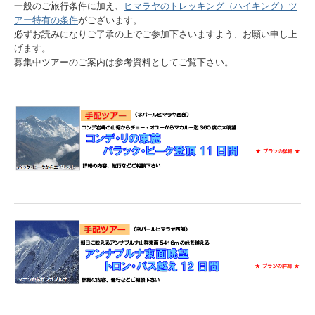
一般のご旅行条件に加え、
ヒマラヤのトレッキング（ハイキング）ツ
予約・申込み
アー特有の条件
がございます。
必ずお読みになりご了承の上でご参加下さいますよう、お願い申し上
旅のがっこう
げます。
募集中ツアーのご案内は参考資料としてご覧下さい。
企業情報
会社案内
Company Brochure
採用情報
個人情報の取り扱い
勧誘方針