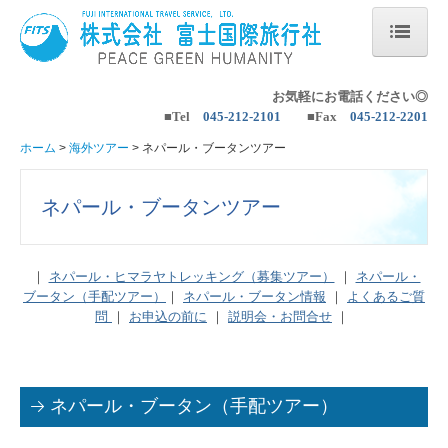
ホーム
お気軽にお電話ください◎
■Tel
045-212-2101
■
Fax
045-212-2201
海外ツアー
ホーム
海外ツアー
ネパール・ブータンツアー
ヨーロッパの旅
ネパール・ブータンツアー
中南米の旅
アジアの旅
｜
ネパール・ヒマラヤトレッキング（募集ツアー）
｜
ネパール・
他の地域の旅
ブータン（手配ツアー）
｜
ネパール・ブータン情報
｜
よくあるご質
問
｜
お申込の前に
｜
説明会・お問合せ
｜
国内ツアー
国内の旅・山旅
ネパール・ブータン（手配ツアー）
いい旅・いい仲間